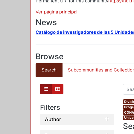
Permanent URI for this community
https://hdl.
Ver página principal
News
Catálogo de investigadores de las 5 Unidade
Browse
Search
Subcommunities and Collectio
Divis
Filters
Progr
CONAH
Unive
Author
Se