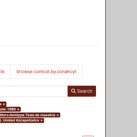
tle
browse.comcol.by.conahcyt
Search
a
×
ate: 1990
×
ilters.itemtype.Tesis de maestría
×
o). Unidad Azcapotzalco
×