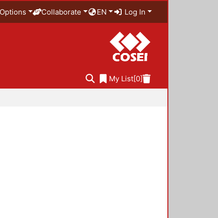
Options
Collaborate
EN
Log In
My List
[0]