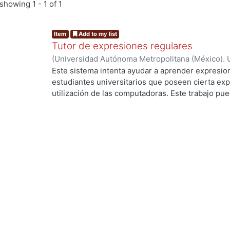
showing
1 - 1 of 1
Item
Add to my list
Tutor de expresiones regulares
(
Universidad Autónoma Metropolitana (México). 
de Servicios de Información.
,
1990-05
)
GONZALEZ
Este sistema intenta ayudar a aprender expresion
estudiantes universitarios que poseen cierta exp
utilización de las computadoras. Este trabajo pued
investigación y desarrollo para mejorar este tipo