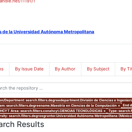
handle.net/11191/1
s de la Universidad Autónoma Metropolitana
ns
By Issue Date
By Author
By Subject
By Ti
ion/Department: search.filters.degreedepartment.División de Ciencias e Ingenierí
End d
am: search.filters.degreename.Maestría en Ciencias de la Computación
×
CYT Area: search.filters.conahcyt.CIENCIAS TECNOLÓGICAS
×
Type: search.f
rsity: search.filters.degreegrantor.Universidad Autónoma Metropolitana (Méxic
arch Results