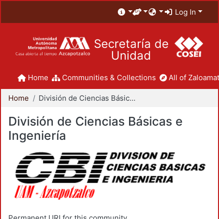
Log In
Secretaría de
Unidad
Home
Communities & Collections
All of Zaloamat
Home
División de Ciencias Básicas e Ingeniería
División de Ciencias Básicas e
Ingeniería
Permanent URI for this community