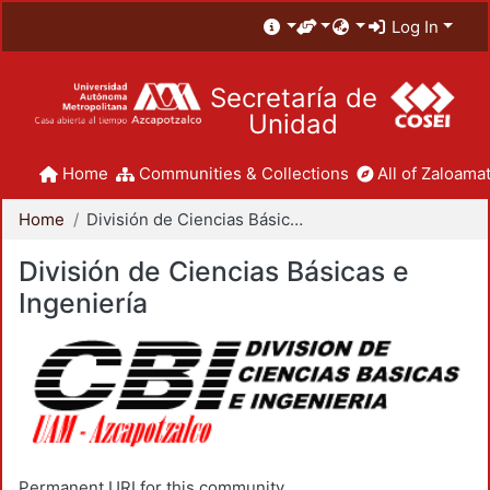
Log In
Secretaría de
Unidad
Home
Communities & Collections
All of Zaloamat
Home
División de Ciencias Básicas e Ingeniería
División de Ciencias Básicas e
Ingeniería
Permanent URI for this community