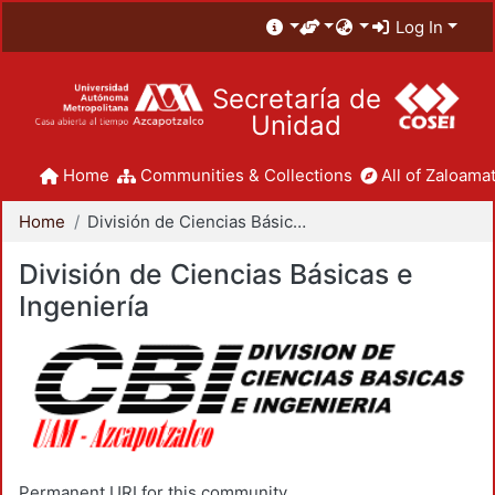
Log In
Secretaría de
Unidad
Home
Communities & Collections
All of Zaloamat
Home
División de Ciencias Básicas e Ingeniería
División de Ciencias Básicas e
Ingeniería
Permanent URI for this community