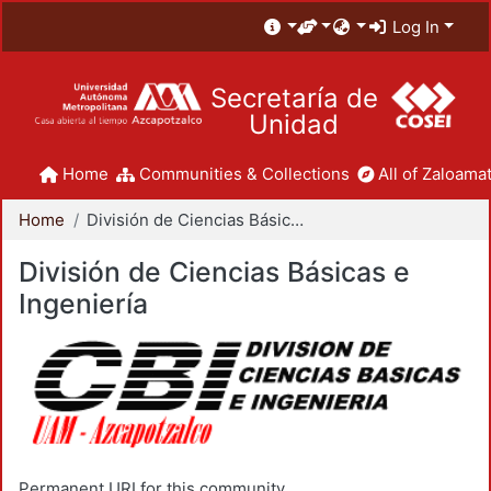
Log In
Secretaría de
Unidad
Home
Communities & Collections
All of Zaloamat
Home
División de Ciencias Básicas e Ingeniería
División de Ciencias Básicas e
Ingeniería
Permanent URI for this community