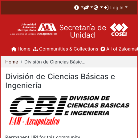
Log In
Secretaría de
Unidad
Home
Communities & Collections
All of Zaloamat
Home
División de Ciencias Básicas e Ingeniería
División de Ciencias Básicas e
Ingeniería
Permanent URI for this community