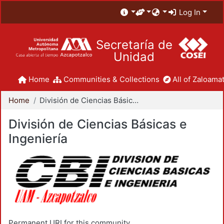
Log In
Secretaría de
Unidad
Home
Communities & Collections
All of Zaloamat
Home
División de Ciencias Básicas e Ingeniería
División de Ciencias Básicas e
Ingeniería
Permanent URI for this community