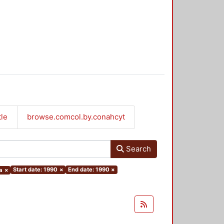
tle
browse.comcol.by.conahcyt
Search
Start date: 1990
×
End date: 1990
×
a
×