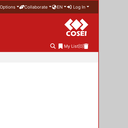
Options
Collaborate
EN
Log In
My List
[0]