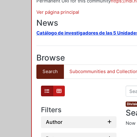
Permanent URI for this community
https://hdl.
Ver página principal
News
Catálogo de investigadores de las 5 Unidade
Browse
Search
Subcommunities and Collectio
Divis
Filters
Se
Author
Now 