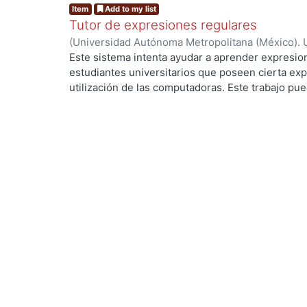
Item
Add to my list
Tutor de expresiones regulares
(
Universidad Autónoma Metropolitana (México). 
de Servicios de Información.
,
1990-05
)
GONZALEZ
Este sistema intenta ayudar a aprender expresion
estudiantes universitarios que poseen cierta exp
utilización de las computadoras. Este trabajo pued
investigación y desarrollo para mejorar este tipo