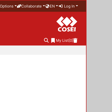
Options
Collaborate
EN
Log In
My List
[0]