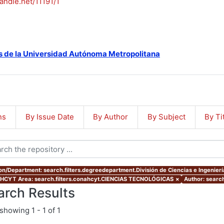
handle.net/11191/1
s de la Universidad Autónoma Metropolitana
ns
By Issue Date
By Author
By Subject
By Ti
ion/Department: search.filters.degreedepartment.División de Ciencias e Ingenierí
CYT Area: search.filters.conahcyt.CIENCIAS TECNOLÓGICAS
×
Author: searc
arch Results
showing
1 - 1 of 1