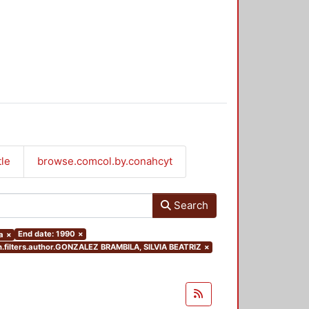
tle
browse.comcol.by.conahcyt
Search
End date: 1990
×
a
×
h.filters.author.GONZALEZ BRAMBILA, SILVIA BEATRIZ
×