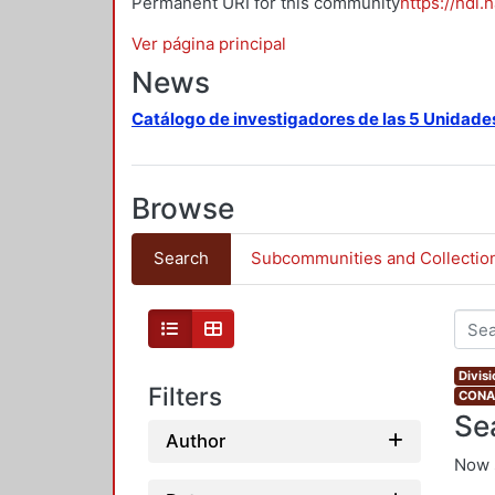
Permanent URI for this community
https://hdl.
Ver página principal
News
Catálogo de investigadores de las 5 Unidade
Browse
Search
Subcommunities and Collectio
Divis
Filters
CONAH
Se
Author
Now 