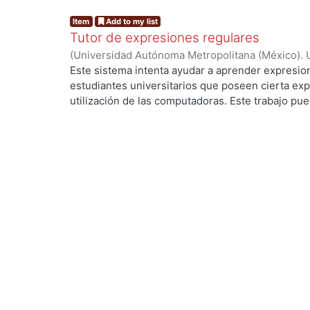
Item
Add to my list
Tutor de expresiones regulares
(
Universidad Autónoma Metropolitana (México). 
de Servicios de Información.
,
1990-05
)
GONZALEZ
Este sistema intenta ayudar a aprender expresion
estudiantes universitarios que poseen cierta exp
g...
utilización de las computadoras. Este trabajo pued
investigación y desarrollo para mejorar este tipo