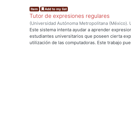
Item
Add to my list
Tutor de expresiones regulares
(
Universidad Autónoma Metropolitana (México). 
de Servicios de Información.
,
1990-05
)
GONZALEZ
Este sistema intenta ayudar a aprender expresion
estudiantes universitarios que poseen cierta exp
utilización de las computadoras. Este trabajo pued
investigación y desarrollo para mejorar este tipo
ng...