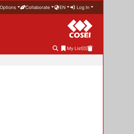
Options
Collaborate
EN
Log In
My List
[0]