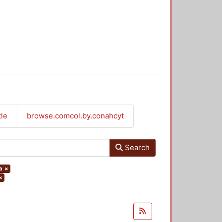
tle
browse.comcol.by.conahcyt
Search
a
×
×