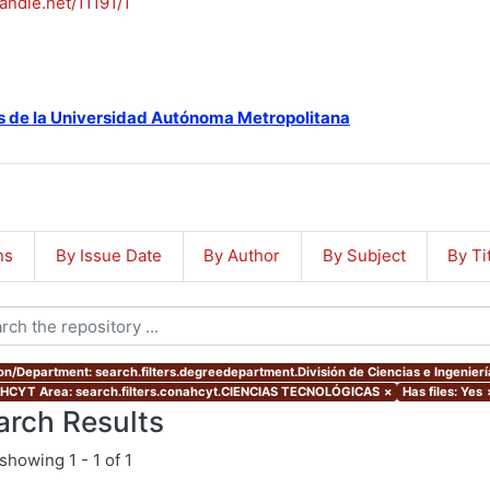
handle.net/11191/1
s de la Universidad Autónoma Metropolitana
ns
By Issue Date
By Author
By Subject
By Ti
ion/Department: search.filters.degreedepartment.División de Ciencias e Ingenierí
CYT Area: search.filters.conahcyt.CIENCIAS TECNOLÓGICAS
×
Has files: Yes
arch Results
showing
1 - 1 of 1