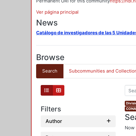
Permanent URI for this community
https://hdl.
Ver página principal
News
Catálogo de investigadores de las 5 Unidade
Browse
Search
Subcommunities and Collectio
Divis
Filters
CONAH
Se
Author
Now 