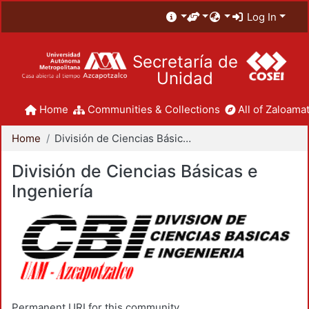
Log In
Secretaría de
Unidad
Home
Communities & Collections
All of Zaloamat
Home
División de Ciencias Básicas e Ingeniería
División de Ciencias Básicas e
Ingeniería
Permanent URI for this community