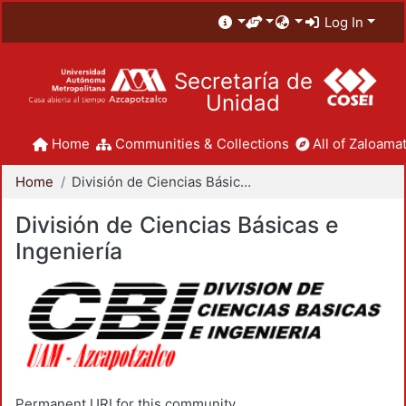
Log In
Secretaría de
Unidad
Home
Communities & Collections
All of Zaloamat
Home
División de Ciencias Básicas e Ingeniería
División de Ciencias Básicas e
Ingeniería
Permanent URI for this community