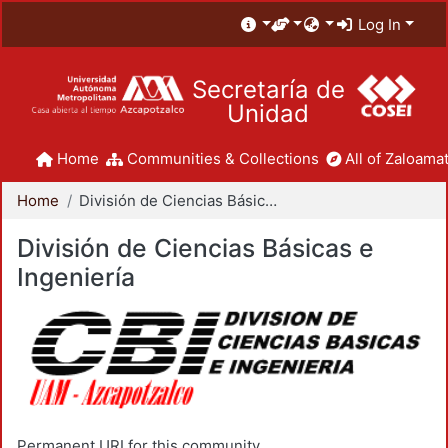
Log In
Secretaría de
Unidad
Home
Communities & Collections
All of Zaloamat
Home
División de Ciencias Básicas e Ingeniería
División de Ciencias Básicas e
Ingeniería
Permanent URI for this community