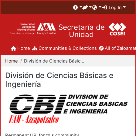
Log In
Secretaría de
Unidad
Home
Communities & Collections
All of Zaloamat
Home
División de Ciencias Básicas e Ingeniería
División de Ciencias Básicas e
Ingeniería
Permanent URI for this community