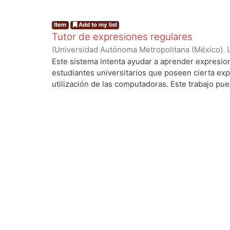
Item
Add to my list
Tutor de expresiones regulares
(
Universidad Autónoma Metropolitana (México). 
de Servicios de Información.
,
1990-05
)
GONZALEZ
Este sistema intenta ayudar a aprender expresion
estudiantes universitarios que poseen cierta exp
utilización de las computadoras. Este trabajo pued
investigación y desarrollo para mejorar este tipo