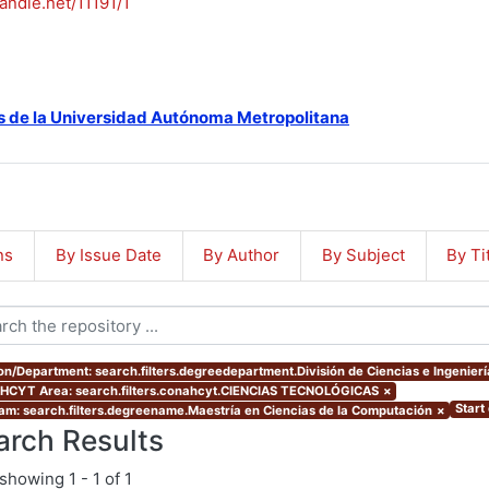
handle.net/11191/1
s de la Universidad Autónoma Metropolitana
ns
By Issue Date
By Author
By Subject
By Ti
ion/Department: search.filters.degreedepartment.División de Ciencias e Ingenierí
CYT Area: search.filters.conahcyt.CIENCIAS TECNOLÓGICAS
×
Start
am: search.filters.degreename.Maestría en Ciencias de la Computación
×
arch Results
showing
1 - 1 of 1