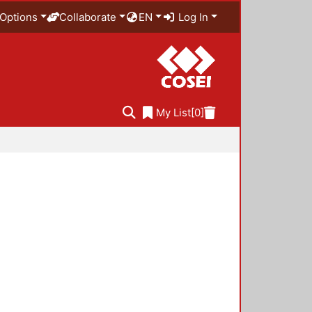
Options
Collaborate
EN
Log In
My List
[0]