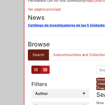
Permanent URI for this community
https://hdl.
Ver página principal
News
Catálogo de investigadores de las 5 Unidade
Browse
Search
Subcommunities and Collectio
Divis
Filters
CONAH
Progr
Se
Author
Now 