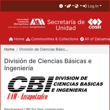
Log In
Secretaría de
Unidad
Home
Communities & Collections
All of Zaloamat
Home
División de Ciencias Básicas e Ingeniería
División de Ciencias Básicas e
Ingeniería
Permanent URI for this community