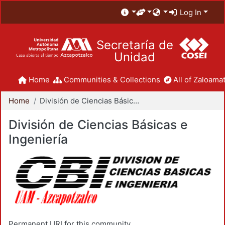
Log In
Secretaría de
Unidad
Home
Communities & Collections
All of Zaloamat
Home
División de Ciencias Básicas e Ingeniería
División de Ciencias Básicas e
Ingeniería
Permanent URI for this community