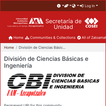
Log In
Secretaría de
Unidad
Home
Communities & Collections
All of Zaloamat
Home
División de Ciencias Básicas e Ingeniería
División de Ciencias Básicas e
Ingeniería
Permanent URI for this community