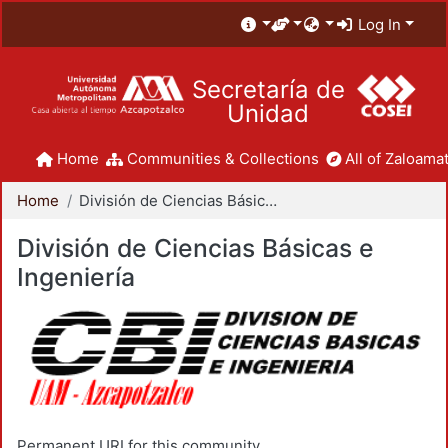
Log In
Secretaría de
Unidad
Home
Communities & Collections
All of Zaloamat
Home
División de Ciencias Básicas e Ingeniería
División de Ciencias Básicas e
Ingeniería
Permanent URI for this community