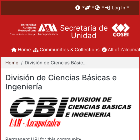
Log In
Secretaría de
Unidad
Home
Communities & Collections
All of Zaloamat
Home
División de Ciencias Básicas e Ingeniería
División de Ciencias Básicas e
Ingeniería
Permanent URI for this community