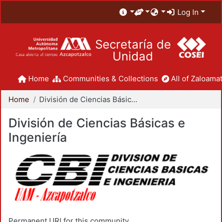
Log In
Secretaría de
Unidad
Home
Communities & Collections
All of Zaloamat
Home
División de Ciencias Básicas e Ingeniería
División de Ciencias Básicas e
Ingeniería
Permanent URI for this community