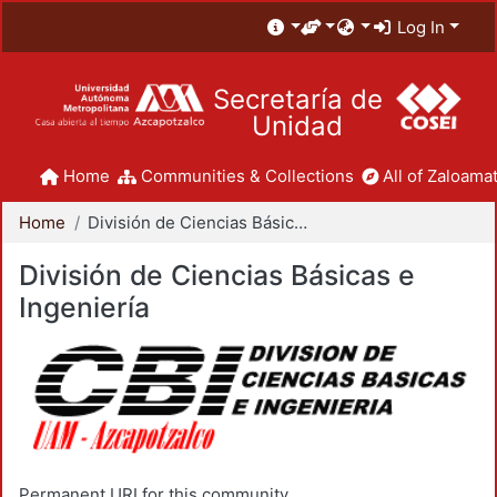
Log In
Secretaría de
Unidad
Home
Communities & Collections
All of Zaloamat
Home
División de Ciencias Básicas e Ingeniería
División de Ciencias Básicas e
Ingeniería
Permanent URI for this community