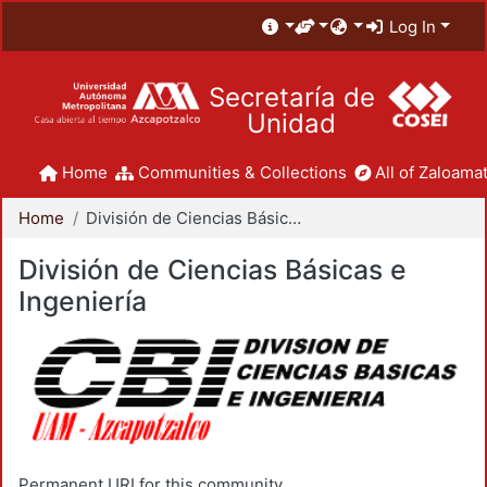
Log In
Secretaría de
Unidad
Home
Communities & Collections
All of Zaloamat
Home
División de Ciencias Básicas e Ingeniería
División de Ciencias Básicas e
Ingeniería
Permanent URI for this community