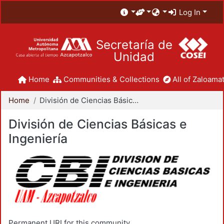
Log In
Secretaría de
Unidad
Home
Communities & Collections
All of Zaloamat
Home
División de Ciencias Básicas e Ingeniería
División de Ciencias Básicas e
Ingeniería
Permanent URI for this community