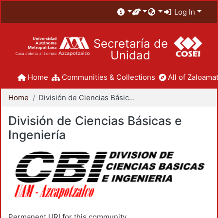
Log In
Secretaría de
Unidad
Home
Communities & Collections
All of Zaloamat
Home
División de Ciencias Básicas e Ingeniería
División de Ciencias Básicas e
Ingeniería
Permanent URI for this community