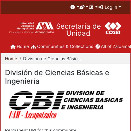
Log In
Secretaría de
Unidad
Home
Communities & Collections
All of Zaloamat
Home
División de Ciencias Básicas e Ingeniería
División de Ciencias Básicas e
Ingeniería
Permanent URI for this community