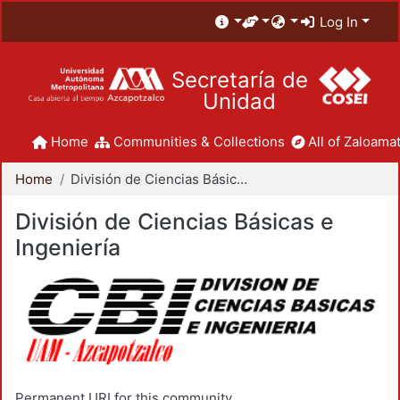
Log In
Secretaría de
Unidad
Home
Communities & Collections
All of Zaloamat
Home
División de Ciencias Básicas e Ingeniería
División de Ciencias Básicas e
Ingeniería
Permanent URI for this community