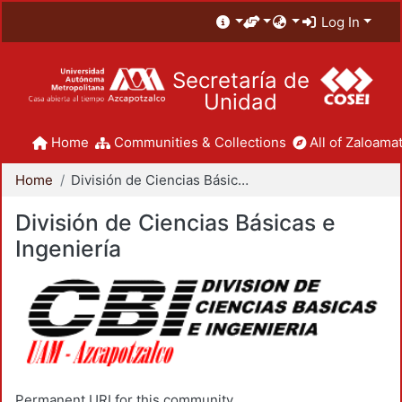
Log In
Secretaría de
Unidad
Home
Communities & Collections
All of Zaloamat
Home
División de Ciencias Básicas e Ingeniería
División de Ciencias Básicas e
Ingeniería
Permanent URI for this community