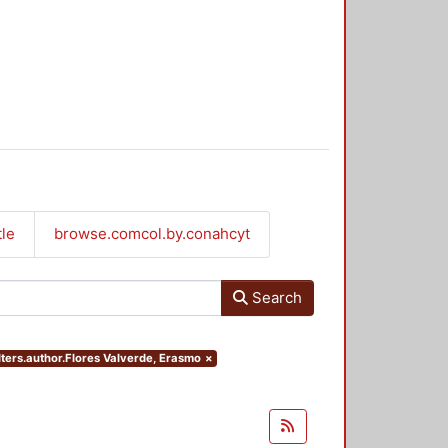
tle
browse.comcol.by.conahcyt
Search
lters.author.Flores Valverde, Erasmo
×