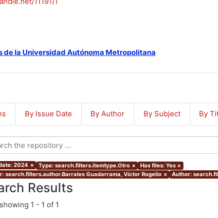
handle.net/11191/1
s de la Universidad Autónoma Metropolitana
ns
By Issue Date
By Author
By Subject
By Ti
 date: 2024
×
Type: search.filters.itemtype.Otro
×
Has files: Yes
×
r: search.filters.author.Barrales Guadarrama, Víctor Rogelio
×
Author: search.fi
arch Results
showing
1 - 1 of 1