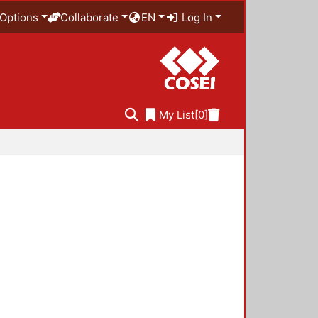
Options
Collaborate
EN
Log In
My List
[0]