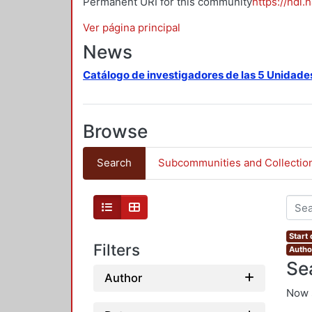
Permanent URI for this community
https://hdl.
Ver página principal
News
Catálogo de investigadores de las 5 Unidade
Browse
Search
Subcommunities and Collectio
Start
Filters
Autho
Se
Author
Now 