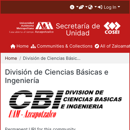
Log In
Secretaría de
Unidad
Home
Communities & Collections
All of Zaloamat
Home
División de Ciencias Básicas e Ingeniería
División de Ciencias Básicas e
Ingeniería
Permanent URI for this community