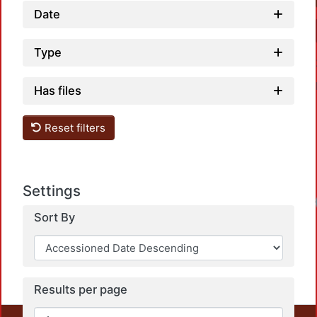
Date
Type
Has files
Reset filters
Settings
Loadi
Sort By
Results per page