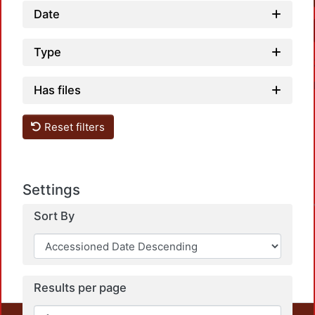
Date
Type
Has files
Reset filters
Loa
Settings
Sort By
Results per page