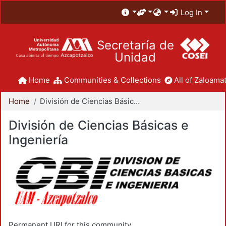
Log In
Secretaría de
Unidad
Home
Communities & Collections
All of Zaloamat
Home
División de Ciencias Básicas e Ingeniería
División de Ciencias Básicas e
Ingeniería
Permanent URI for this community