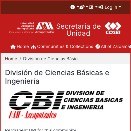
Log In
Secretaría de
Unidad
Home
Communities & Collections
All of Zaloamat
Home
División de Ciencias Básicas e Ingeniería
División de Ciencias Básicas e
Ingeniería
Permanent URI for this community