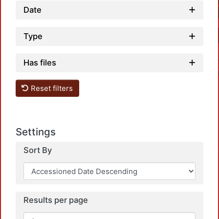
Date
Type
Has files
Reset filters
Settings
Loadin
Sort By
Results per page