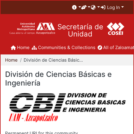
Log In
Secretaría de
Unidad
Home
Communities & Collections
All of Zaloamat
Home
División de Ciencias Básicas e Ingeniería
División de Ciencias Básicas e
Ingeniería
Permanent URI for this community