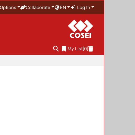
Options
Collaborate
EN
Log In
My List
[0]