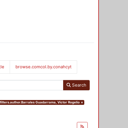
tle
browse.comcol.by.conahcyt
Search
filters.author.Barrales Guadarrama, Víctor Rogelio
×