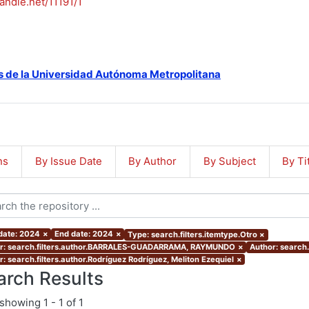
handle.net/11191/1
s de la Universidad Autónoma Metropolitana
ns
By Issue Date
By Author
By Subject
By Ti
 date: 2024
×
End date: 2024
×
Type: search.filters.itemtype.Otro
×
r: search.filters.author.BARRALES-GUADARRAMA, RAYMUNDO
×
Author: search.
r: search.filters.author.Rodríguez Rodríguez, Meliton Ezequiel
×
arch Results
showing
1 - 1 of 1