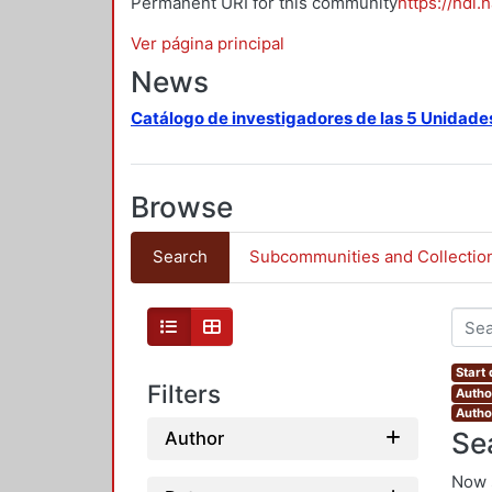
Permanent URI for this community
https://hdl.
Ver página principal
News
Catálogo de investigadores de las 5 Unidade
Browse
Search
Subcommunities and Collectio
Start
Filters
Autho
Autho
Se
Author
Now 