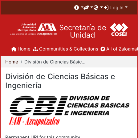
Log In
Secretaría de
Unidad
Home
Communities & Collections
All of Zaloamat
Home
División de Ciencias Básicas e Ingeniería
División de Ciencias Básicas e
Ingeniería
Permanent URI for this community