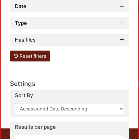
Date
Type
Has files
Reset filters
Settings
Loadin
Sort By
Results per page
This repository preserves and disseminates, in