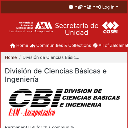
Log In
Secretaría de
Unidad
Home
Communities & Collections
All of Zaloamat
Home
División de Ciencias Básicas e Ingeniería
División de Ciencias Básicas e
Ingeniería
Permanent URI for this community