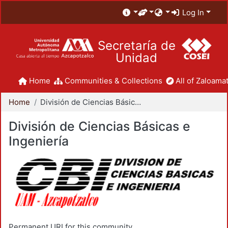
Log In
Secretaría de
Unidad
Home
Communities & Collections
All of Zaloamat
Home
División de Ciencias Básicas e Ingeniería
División de Ciencias Básicas e
Ingeniería
Permanent URI for this community