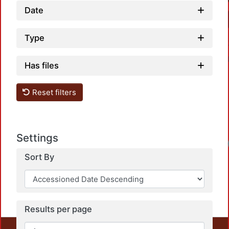
Date
Type
Has files
Reset filters
Settings
Lo
Sort By
Results per page