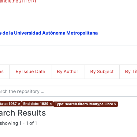
handle.net/11191/1
s de la Universidad Autónoma Metropolitana
ns
By Issue Date
By Author
By Subject
By Ti
date: 1987
×
End date: 1989
×
Type: search.filters.itemtype.Libro
×
arch Results
showing
1 - 1 of 1