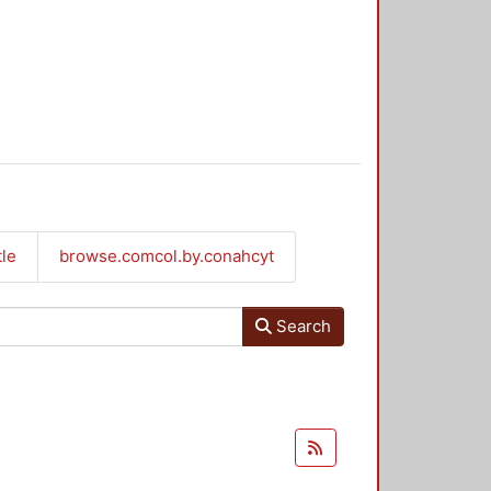
tle
browse.comcol.by.conahcyt
Search