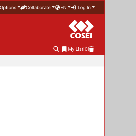
Options
Collaborate
EN
Log In
My List
[0]