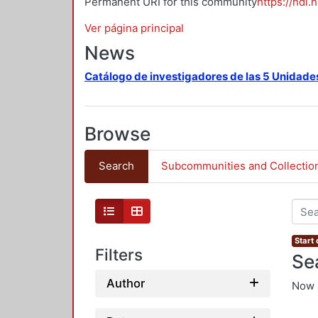
Permanent URI for this community
https://hdl.
Ver página principal
News
Catálogo de investigadores de las 5 Unidade
Browse
Search
Subcommunities and Collectio
Start 
Filters
Se
Author
Now 