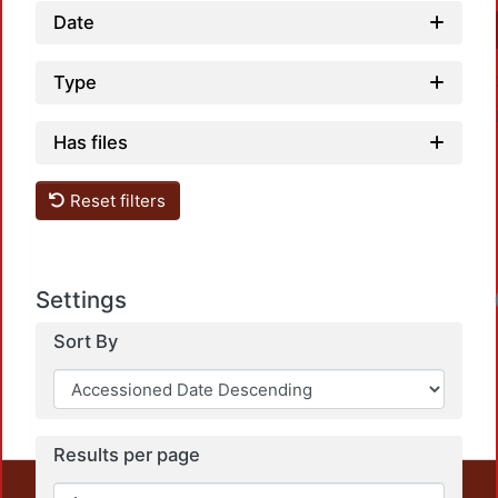
Date
Type
Has files
Reset filters
Settings
Loadin
Sort By
Results per page
This repository preserves and disseminates, in