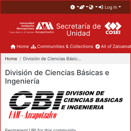
Log In
Secretaría de
Unidad
Home
Communities & Collections
All of Zaloamat
Home
División de Ciencias Básicas e Ingeniería
División de Ciencias Básicas e
Ingeniería
Permanent URI for this community