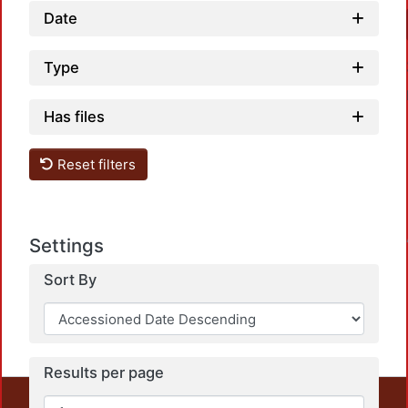
Date
Type
Has files
Reset filters
Loadin
Settings
Sort By
Results per page
This repository preserves and disseminates, in