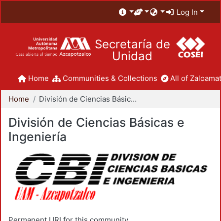
Log In
Secretaría de
Unidad
Home
Communities & Collections
All of Zaloamat
Home
División de Ciencias Básicas e Ingeniería
División de Ciencias Básicas e
Ingeniería
Permanent URI for this community