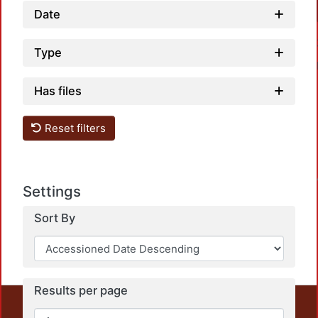
Date
Type
Has files
Reset filters
Loadin
Settings
Sort By
Results per page
This repository preserves and disseminates, in