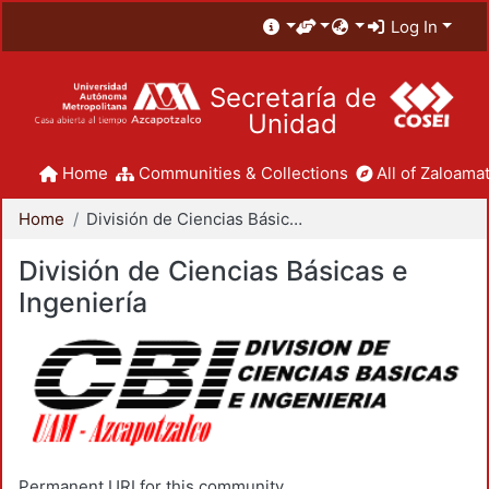
Log In
Secretaría de
Unidad
Home
Communities & Collections
All of Zaloamat
Home
División de Ciencias Básicas e Ingeniería
División de Ciencias Básicas e
Ingeniería
Permanent URI for this community