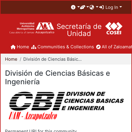
Log In
Secretaría de
Unidad
Home
Communities & Collections
All of Zaloamat
Home
División de Ciencias Básicas e Ingeniería
División de Ciencias Básicas e
Ingeniería
Permanent URI for this community