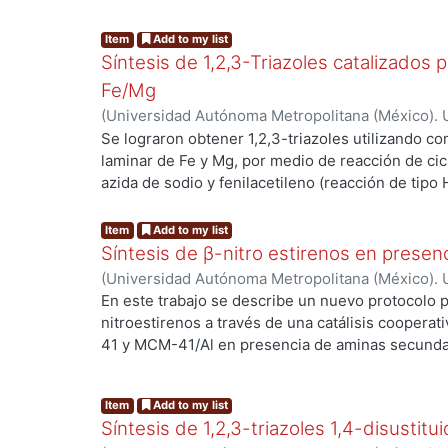
barrido/espectroscopía de energía dispersiva d
materiales con estructura ordenada y típica de hi
Item
Add to my list
ser catalizadores eficientes en la síntesis del 1,2,
Síntesis de 1,2,3-Triazoles catalizados 
Fe/Mg
(
Universidad Autónoma Metropolitana (México). U
Ciencias Básicas e Ingeniería.
,
2016
)
García Flore
Se lograron obtener 1,2,3-triazoles utilizando c
Ricardo Iván
;
Ángeles Beltrán, Deyanira
;
Gutiérrez
laminar de Fe y Mg, por medio de reacción de cic
Leticia
;
Negrón Silva, Guillermo Enrique
azida de sodio y fenilacetileno (reacción de tipo
rendimientos utilizando una mezcla de EtOH y H
calentamiento por irradiación de microondas. El 
Item
Add to my list
resultado de ambos procesos catalíticos heter
Síntesis de β-nitro estirenos en prese
consecuencia de la captura de Fe por el ascorba
(
Universidad Autónoma Metropolitana (México). U
condiciones de reacción apropiadas se emplean (
Ciencias Básicas e Ingeniería.
,
2016
)
Fernando L
En este trabajo se describe un nuevo protocolo pa
no se observó la degradación del hidróxido doble
Blanca Ivonne
;
Morales Serna, José Antonio
;
Lar
nitroestirenos a través de una catálisis coopera
Romero, Leticia
;
Negrón Silva, Guillermo Enrique
41 y MCM-41/Al en presencia de aminas secundari
directamente en el proceso de condensación ent
(reacción de Henry). Los sitios ácidos de Lewis 
Item
Add to my list
material, permiten la activación directa de los g
Síntesis de 1,2,3-triazoles 1,4-disustitu
un ion iminio, que es el intermediario en el proc