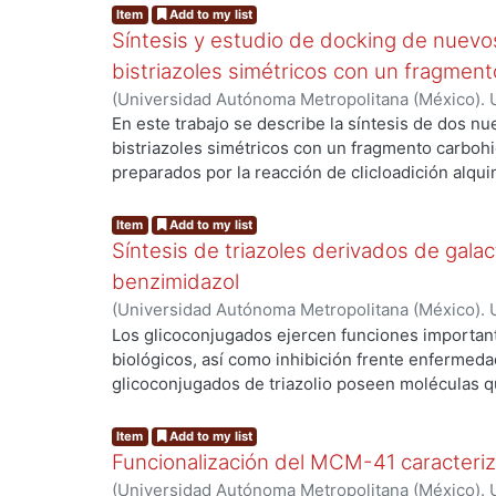
Item
Add to my list
Síntesis y estudio de docking de nuevo
bistriazoles simétricos con un fragmen
(
Universidad Autónoma Metropolitana (México). U
Ciencias Básicas e Ingeniería.
,
2023
)
Salazar Poli
En este trabajo se describe la síntesis de dos nu
Ricardo
;
Lomas Romero, Leticia
;
Negrón Silva, Gu
bistriazoles simétricos con un fragmento carboh
preparados por la reacción de clicloadición alqui
(CuAAC) empleando como precursores al 1,3 o 1,4
glucosilazida derivada del correspondiente diace
Item
Add to my list
bistriazoles con un fragmento carbohidrato se 
Síntesis de triazoles derivados de galact
y cortos tiempos de reacción empleando un sis
benzimidazol
calentamiento por microondas, condiciones que r
(
Universidad Autónoma Metropolitana (México). U
formación de los bistriazoles y evitar la formaci
Ciencias Básicas e Ingeniería.
,
2021
)
Ramírez Dom
Los glicoconjugados ejercen funciones importan
Finalmente se realizaron estudios de docking m
Leticia
;
García Martínez, Cirilo
;
Negrón Silva, Gui
biológicos, así como inhibición frente enfermedad
preparados para evaluar su posible uso como inh
glicoconjugados de triazolio poseen moléculas qu
glucosidasa.
carbohidrato, estos triazoles pueden encontrars
otra posición del carbohidrato, permitiendo funci
Item
Add to my list
o bien para fungir como unión con otra molécula 
Funcionalización del MCM-41 caracteriza
se presenta la síntesis de triazoles derivados de 
(
Universidad Autónoma Metropolitana (México). U