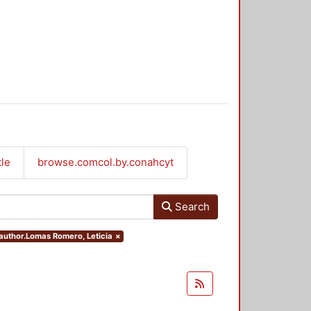
tle
browse.comcol.by.conahcyt
Search
.author.Lomas Romero, Leticia
×