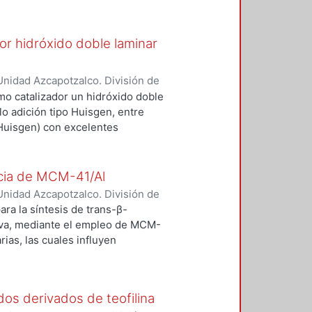
e rayos X (SEM-EDS). Se obtuvieron
drotalcitas Cu/Al, que probaron
3-triazol.
por hidróxido doble laminar
nidad Azcapotzalco. División de
s, Arturo
;
Rodríguez Ramírez,
omo catalizador un hidróxido doble
 Carrillo, Atilano
;
Lomas Romero,
lo adición tipo Huisgen, entre
 Huisgen) con excelentes
₂O como disolvente en
rendimiento de la reacción es el
ogéneos y homogéneos, como
ncia de MCM-41/Al
to de sodio. Aunque las
nidad Azcapotzalco. División de
EtOH y H₂O, 80 ° C MW, 30 min.),
ópez, Oscar
;
Vergara Arenas,
ra la síntesis de trans-β-
 laminar.
a Corona, Víctor Hugo
;
Lomas
tiva, mediante el empleo de MCM-
as, las cuales influyen
re un aldehído y nitrometano
y de Brønsted presentes en el
rupos carbonilo para la formación de
idos derivados de teofilina
eso de condensación. La eficiencia