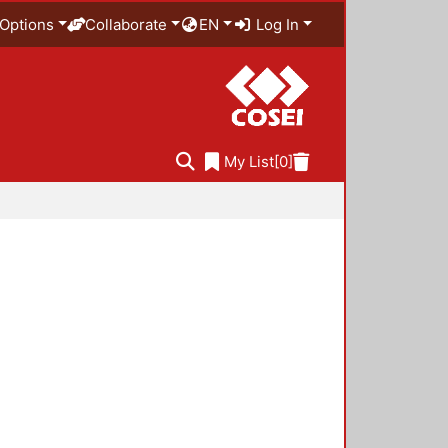
Options
Collaborate
EN
Log In
My List
[0]