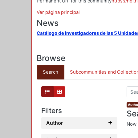
Permanent URI for this community
https://hdl.
Ver página principal
News
Catálogo de investigadores de las 5 Unidade
Browse
Search
Subcommunities and Collectio
Autho
Filters
Se
Author
Now 