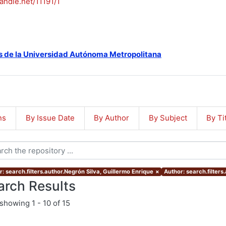
handle.net/11191/1
s de la Universidad Autónoma Metropolitana
ns
By Issue Date
By Author
By Subject
By Ti
r: search.filters.author.Negrón Silva, Guillermo Enrique
×
Author: search.filters
arch Results
showing
1 - 10 of 15