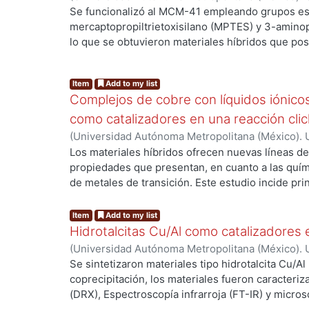
benzimidazol, con el objetivo de emplearlos com
Ciencias Básicas e Ingeniería.
,
2015
)
Hernández G
Se funcionalizó al MCM-41 empleando grupos es
complejos de cobre.
Deyanira
;
Negrón Silva, Guillermo Enrique
;
Lomas
mercaptopropiltrietoxisilano (MPTES) y 3-amino
lo que se obtuvieron materiales híbridos que po
producir materiales con carácter ácido o con car
híbridos fueron caracterizados por DRX, SEM-EDS
Item
Add to my list
se emplearon como catalizadores en una reacci
Complejos de cobre con líquidos iónic
Strecker para la síntesis de un aminonitrilo.
como catalizadores en una reacción clic
(
Universidad Autónoma Metropolitana (México). U
Ciencias Básicas e Ingeniería.
,
2015
)
Cortés Gera
Los materiales híbridos ofrecen nuevas líneas de
Silva, Guillermo Enrique
;
Ángeles Beltrán, Deyan
propiedades que presentan, en cuanto a las quím
Lomas Romero, Leticia
de metales de transición. Este estudio incide pr
alteraciones convenientes de la superficie del
organosilanos y líquido iónico, pues la alta área 
Item
Add to my list
soporte ofrece mayores sitios de anclaje y disponib
Hidrotalcitas Cu/Al como catalizadores 
sintetizado, modificado y acomplejado por Cobre 
(
Universidad Autónoma Metropolitana (México). U
orgánica del tipo “click” que es una la cicloadició
Ciencias Básicas e Ingeniería.
,
2015
)
Hernández 
Se sintetizaron materiales tipo hidrotalcita Cu/Al
para la obtención de un 1,2,3-triazol que es catali
Beltrán, Deyanira
;
Negrón Silva, Guillermo Enriq
coprecipitación, los materiales fueron caracteriz
Urquiza Castro, Claudia Ivette
;
Lomas Romero, Le
(DRX), Espectroscopía infrarroja (FT-IR) y micros