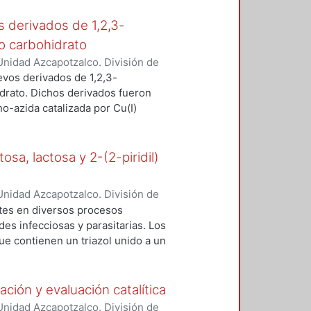
s derivados de 1,2,3-
to carbohidrato
nidad Azcapotzalco. División de
to, Gladys Ivette
;
Corona Sánchez,
evos derivados de 1,2,3-
illermo Enrique
idrato. Dichos derivados fueron
no-azida catalizada por Cu(I)
-dietinilbenceno y la respectiva
tónido de la glucofuranosa. Los
obtuvieron en buenos rendimientos
osa, lactosa y 2-(2-piridil)
tema CuI/DIPEA/DMF y
esultan indispensables para la
nidad Azcapotzalco. División de
ón del correspondiente monotriazol.
ínguez, Elsie
;
Lomas Romero,
tes en diversos procesos
olecular de los compuestos
llermo Enrique
es infecciosas y parasitarias. Los
ibidores de la enzima α-
e contienen un triazol unido a un
e en la posición anomérica o en
onalizar a la estructura del mismo
de carbohidrato. En este trabajo
ción y evaluación catalítica
hexosas y 2-(2-piridil)
nidad Azcapotzalco. División de