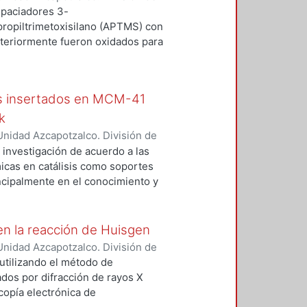
o sustratos para obtener
asca, Miguel A.
;
Ángeles Beltrán,
paciadores 3-
 Romero, Leticia
propiltrimetoxisilano (APTMS) con
steriormente fueron oxidados para
ácter básico-ácido. Los materiales
 e IR de sólidos. Los materiales
ón de multicomponentes tipo
os insertados en MCM-41
k
nidad Azcapotzalco. División de
rdo, Marcos Orlando
;
Negrón
 investigación de acuerdo a las
ira
;
González Olvera, Rodrigo
;
icas en catálisis como soportes
incipalmente en el conocimiento y
 MCM-41 modificado con
específica (mayor a 1200 m²/g) del
ilidad del sitio activo. El material
en la reacción de Huisgen
II, se evaluó en una reacción
nidad Azcapotzalco. División de
n 1,3-dipolar de azida y alquino
Moreno, Edgar Josafat
;
Ángeles
 utilizando el método de
zada por Cobre (I) reducida in situ.
ue
;
González Olvera, Rodrigo
;
ados por difracción de rayos X
ticia
copía electrónica de