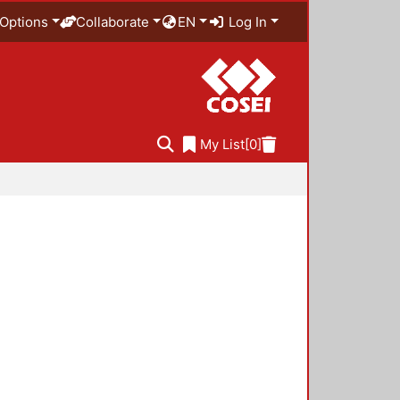
Options
Collaborate
EN
Log In
My List
[0]