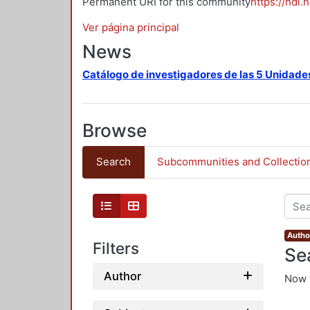
Permanent URI for this community
https://hdl.
Ver página principal
News
Catálogo de investigadores de las 5 Unidade
Browse
Search
Subcommunities and Collectio
Autho
Filters
Se
Author
Now 