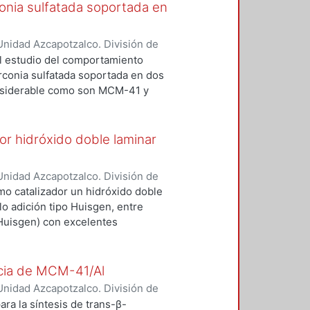
rconia sulfatada soportada en
nidad Azcapotzalco. División de
 Edgar Oswaldo
;
Ángeles Beltrán,
 el estudio del comportamiento
íctor Hugo
zirconia sulfatada soportada en dos
nsiderable como son MCM-41 y
r DRX, fisisorción de y SEM-EDS.
en una reacción de apertura
btención de un β-aminoalcohol.
por hidróxido doble laminar
nidad Azcapotzalco. División de
s, Arturo
;
Rodríguez Ramírez,
omo catalizador un hidróxido doble
 Carrillo, Atilano
;
Lomas Romero,
lo adición tipo Huisgen, entre
 Huisgen) con excelentes
₂O como disolvente en
rendimiento de la reacción es el
ogéneos y homogéneos, como
ncia de MCM-41/Al
to de sodio. Aunque las
nidad Azcapotzalco. División de
EtOH y H₂O, 80 ° C MW, 30 min.),
ópez, Oscar
;
Vergara Arenas,
ra la síntesis de trans-β-