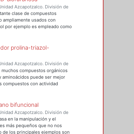
ron estudiados como ligantes en el
nidad Azcapotzalco. División de
α-glucosidasa para evaluar la
va, Yurixy Merari
;
Ramírez
rtante clase de compuestos
 esta enzima.
as Romero, Leticia
;
Cadena
ido ampliamente usados con
adiol por ejemplo es empleado como
lizados como agentes
 contiene un grupo etinilo que puede
 1, 2, 3 triazol mediante una
dor prolina-triazol-
talizador CuI (I). En este trabajo
na reacción “click” entre el etinil
nidad Azcapotzalco. División de
propiliden-α-D-alofuranosa.
uterio, Alma
;
Lomas Romero,
 de muchos compuestos orgánicos
z, Ricardo
s y aminoácidos puede ser mejor
os compuestos con actividad
imos ofrecen muchas ventajas
 la estabilidad en condiciones
 y facilidad sintética. En este
ano bifuncional
de un nuevo catalizador orgánico
nidad Azcapotzalco. División de
gmentos quirales carbohidrato y la
o, Leticia
;
Santillán-Baca, Rosa
asa en la manipulación y el
veles más pequeños que no nos
 de los principales ejemplos son