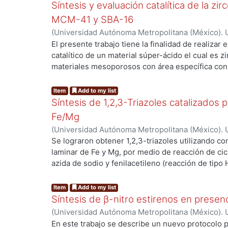
80.6% a esas mismas concentraciones.
Síntesis y evaluación catalítica de la zi
MCM-41 y SBA-16
(
Universidad Autónoma Metropolitana (México). U
Ciencias Básicas e Ingeniería.
,
2016
)
Leyva Cruz,
El presente trabajo tiene la finalidad de realizar
Deyanira
;
Lomas Romero, Leticia
;
Lara Corona, V
catalítico de un material súper-ácido el cual es 
materiales mesoporosos con área específica co
..
SBA-16. Ambos sólidos fueron caracterizados po
Para comparar la actividad catalítica se realizó 
Item
Add to my list
nucleofílica de un epóxido con anilina para la o
Síntesis de 1,2,3-Triazoles catalizados 
Fe/Mg
(
Universidad Autónoma Metropolitana (México). U
Ciencias Básicas e Ingeniería.
,
2016
)
García Flore
Se lograron obtener 1,2,3-triazoles utilizando c
Ricardo Iván
;
Ángeles Beltrán, Deyanira
;
Gutiérrez
laminar de Fe y Mg, por medio de reacción de cic
Leticia
;
Negrón Silva, Guillermo Enrique
azida de sodio y fenilacetileno (reacción de tipo
..
rendimientos utilizando una mezcla de EtOH y H
calentamiento por irradiación de microondas. El 
Item
Add to my list
resultado de ambos procesos catalíticos heter
Síntesis de β-nitro estirenos en prese
consecuencia de la captura de Fe por el ascorba
(
Universidad Autónoma Metropolitana (México). U
condiciones de reacción apropiadas se emplean (
Ciencias Básicas e Ingeniería.
,
2016
)
Fernando L
En este trabajo se describe un nuevo protocolo pa