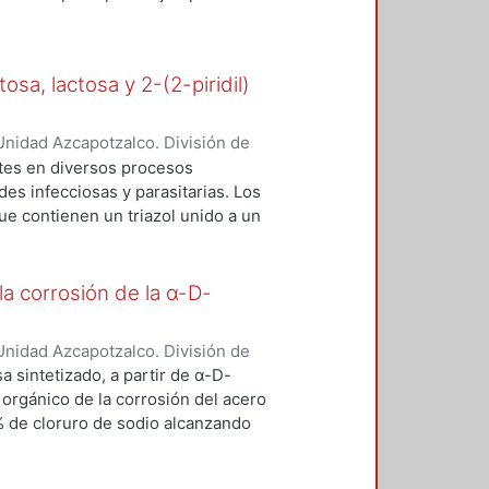
tas en forma de mancuernas capaz
ir una molécula que es capaz de
n consecuencia iniciar o frenar
osa, lactosa y 2-(2-piridil)
ciclo alrededor de este. En el
 quiral molecular a partir de dos
 derivada de un carbohidrato (α-
nidad Azcapotzalco. División de
a) las cuales están unidas a través
ínguez, Elsie
;
Lomas Romero,
tes en diversos procesos
n mediante química click CuAAC
llermo Enrique
es infecciosas y parasitarias. Los
e contienen un triazol unido a un
e en la posición anomérica o en
onalizar a la estructura del mismo
de carbohidrato. En este trabajo
la corrosión de la α-D-
hexosas y 2-(2-piridil)
o sustratos para obtener
nidad Azcapotzalco. División de
zquez, Araceli
;
Orozco Cruz,
 sintetizado, a partir de α-D-
llo Valverde, Gerardo
;
Lomas
 orgánico de la corrosión del acero
% de cloruro de sodio alcanzando
 ppm y un 93.9% a una
furanosa lo hace en un 86.8% y