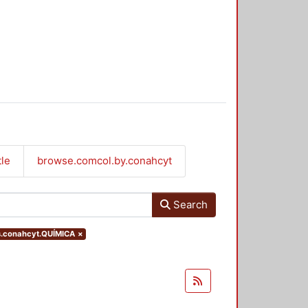
tle
browse.comcol.by.conahcyt
Search
s.conahcyt.QUÍMICA
×