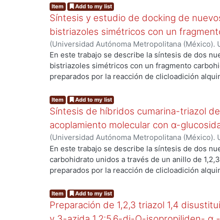
Item
Add to my list
Síntesis y estudio de docking de nuevo
bistriazoles simétricos con un fragmen
(
Universidad Autónoma Metropolitana (México). U
Ciencias Básicas e Ingeniería.
,
2023
)
Salazar Poli
En este trabajo se describe la síntesis de dos nu
Ricardo
;
Lomas Romero, Leticia
;
Negrón Silva, Gu
bistriazoles simétricos con un fragmento carboh
preparados por la reacción de clicloadición alqui
..
(CuAAC) empleando como precursores al 1,3 o 1,4
glucosilazida derivada del correspondiente diace
Item
Add to my list
bistriazoles con un fragmento carbohidrato se 
Síntesis de híbridos cumarina-triazol d
y cortos tiempos de reacción empleando un sis
acoplamiento molecular con α-glucosid
calentamiento por microondas, condiciones que r
(
Universidad Autónoma Metropolitana (México). U
formación de los bistriazoles y evitar la formaci
Ciencias Básicas e Ingeniería.
,
2023
)
Peña Bautis
En este trabajo se describe la síntesis de dos n
Finalmente se realizaron estudios de docking m
Sánchez, Ricardo
;
Lomas Romero, Leticia
;
Gutiérr
carbohidrato unidos a través de un anillo de 1,2,
preparados para evaluar su posible uso como inh
preparados por la reacción de clicloadición alqui
glucosidasa.
..
(CuAAC) empleando como precursores a la 7-hid
propargilada y las glucosil azidas derivadas de f
Item
Add to my list
diacetónidos de la gluco- y alofuranosa, emplea
Preparación de 1,2,3 triazol 1,4 disustitui
CuSO₄.5H₂O/ascorbato de sodio como catalizador.
y 3-azida 1,2:5,6-di-O-isopropiliden- α