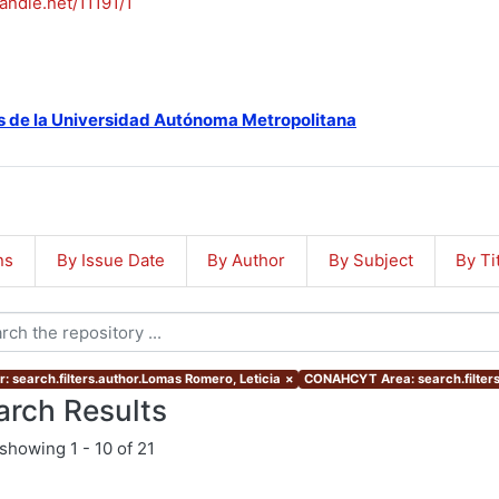
handle.net/11191/1
s de la Universidad Autónoma Metropolitana
ns
By Issue Date
By Author
By Subject
By Ti
r: search.filters.author.Lomas Romero, Leticia
×
CONAHCYT Area: search.filter
arch Results
showing
1 - 10 of 21