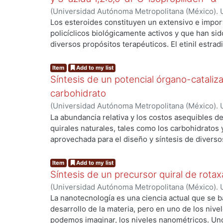
fueron caracterizados por RMN de ¹H y ¹³C y fue
(
Universidad Autónoma Metropolitana (México). U
acoplamiento molecular (docking) con la enzima 
Ciencias Básicas e Ingeniería.
,
2023
)
Mendoza Sil
Los esteroides constituyen un extensivo e impo
viabilidad de su posible uso como inhibidores de
Domínguez, Elsie
;
Gutiérrez Carrillo, Atilano
;
Lom
policíclicos biológicamente activos y que han s
Ramírez, Ángel
diversos propósitos terapéuticos. El etinil estr
..
regulador hormonal y sus derivados han sido uti
antitumorales. La estructura del etinil estradiol
Item
Add to my list
aprovecharse para generar un heterociclo como el
Síntesis de un potencial órgano-cataliza
reacción de ciclo adición [3+2] empleando como ca
carbohidrato
se reporta la síntesis de 1, 2, 3 triazol mediante u
(
Universidad Autónoma Metropolitana (México). U
estradiol y el derivado azida de 1,2:5,6-di-O-iso
Ciencias Básicas e Ingeniería.
,
2021
)
Sánchez Ele
La abundancia relativa y los costos asequibles
Leticia
;
Gutiérrez Carrillo, Atilano
;
Corona Sánche
quirales naturales, tales como los carbohidrato
aprovechada para el diseño y síntesis de divers
..
biológica o como organocatalizadores. Estos últ
dentro de la química orgánica sintética, como son
Item
Add to my list
acuosas o en presencia de aire, fácil manipulación
Síntesis de un precursor quiral de rotax
trabajo, se reporta la síntesis corta y eficiente 
(
Universidad Autónoma Metropolitana (México). U
con alto potencial catalítico, derivado de dos fra
Ciencias Básicas e Ingeniería.
,
2021
)
Lomas Romer
La nanotecnología es una ciencia actual que se b
L-prolina unidos por un anillo triazólico.
Luisa
;
Ramírez Domínguez, Elsie
desarrollo de la materia, pero en uno de los ni
podemos imaginar, los niveles nanométricos. Uno