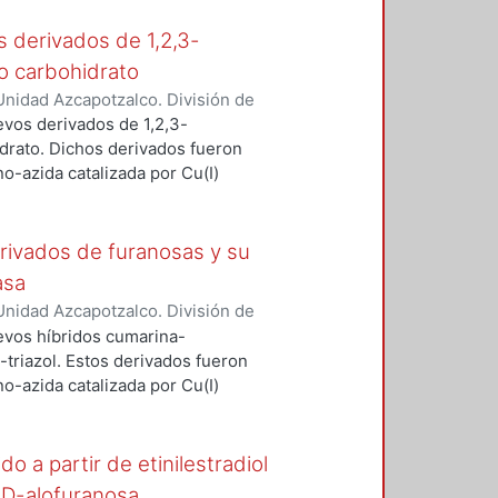
s derivados de 1,2,3-
to carbohidrato
nidad Azcapotzalco. División de
to, Gladys Ivette
;
Corona Sánchez,
evos derivados de 1,2,3-
illermo Enrique
idrato. Dichos derivados fueron
no-azida catalizada por Cu(I)
-dietinilbenceno y la respectiva
tónido de la glucofuranosa. Los
obtuvieron en buenos rendimientos
erivados de furanosas y su
tema CuI/DIPEA/DMF y
asa
esultan indispensables para la
nidad Azcapotzalco. División de
ón del correspondiente monotriazol.
ta, Carlos Alberto
;
Corona
uevos híbridos cumarina-
olecular de los compuestos
ez Carrillo, Atilano
3-triazol. Estos derivados fueron
ibidores de la enzima α-
no-azida catalizada por Cu(I)
roxi-4-metilcumarina O-
uranosas, específicamente, de los
ndo un sistema de
do a partir de etinilestradiol
 Estos nuevos 1,2,3-triazoles
 -D-alofuranosa