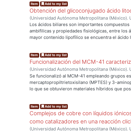
Item
Add to my list
Obtención del glicoconjugado ácido lito
(
Universidad Autónoma Metropolitana (México). U
Ciencias Básicas e Ingeniería.
,
2023
)
Reyes Garcí
Los ácidos biliares son importantes compuestos
Elsie
;
Lomas Romero, Leticia
;
Guillermo Enrique,
ambifilicas y propiedades fisiológicas, entre los á
mayor contenido lipofílico se encuentra el ácido l
principalmente por la microbiota intestinal y es 
..
biológicos y además ha sido empleado como bloqu
Item
Add to my list
moléculas de carácter químico empleadas en dive
Funcionalización del MCM-41 caracteriza
debido a la presencia de grupos hidroxilos. En la 
(
Universidad Autónoma Metropolitana (México). U
fácil llevar a cabo la transformación a otro grup
Ciencias Básicas e Ingeniería.
,
2015
)
Hernández G
Se funcionalizó al MCM-41 empleando grupos es
propargilos que permiten acceder a una reacción
Deyanira
;
Negrón Silva, Guillermo Enrique
;
Lomas
mercaptopropiltrietoxisilano (MPTES) y 3-amino
como catalizador CuI (I) y de esta manera obtene
lo que se obtuvieron materiales híbridos que po
“linker” entre otro grupo de compuestos con el o
producir materiales con carácter ácido o con car
actividad biológica.
..
híbridos fueron caracterizados por DRX, SEM-EDS
Item
Add to my list
se emplearon como catalizadores en una reacci
Complejos de cobre con líquidos iónic
Strecker para la síntesis de un aminonitrilo.
como catalizadores en una reacción clic
(
Universidad Autónoma Metropolitana (México). U