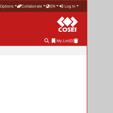
Options
Collaborate
EN
Log In
My List
[0]