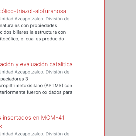
cólico-triazol-alofuranosa
nidad Azcapotzalco. División de
a, Itzel
;
Ramírez Domínguez,
 naturales con propiedades
 Negrón Silva
cidos biliares la estructura con
itocólico, el cual es producido
eficaz en la regulación de procesos
e sintético para la obtención de
rsas aplicaciones biológicas
ción y evaluación catalítica
estructura del ácido litocólico es
nidad Azcapotzalco. División de
o funcional como azidas o
asca, Miguel A.
;
Ángeles Beltrán,
paciadores 3-
 de ciclo adición [3+2] empleando
 Romero, Leticia
propiltrimetoxisilano (APTMS) con
r 1,2,3 triazoles que funjan como
steriormente fueron oxidados para
bjetivo de potencializar su
ácter básico-ácido. Los materiales
 e IR de sólidos. Los materiales
ón de multicomponentes tipo
os insertados en MCM-41
k
nidad Azcapotzalco. División de