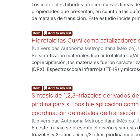
Ciencias Básicas e Ingeniería.
,
2015
)
Cortés Gera
Los materiales híbridos ofrecen nuevas líneas de
Silva, Guillermo Enrique
;
Ángeles Beltrán, Deyan
propiedades que presentan, en cuanto a las quím
Lomas Romero, Leticia
de metales de transición. Este estudio incide pr
..
alteraciones convenientes de la superficie del
organosilanos y líquido iónico, pues la alta área 
Item
Add to my list
soporte ofrece mayores sitios de anclaje y disponib
Hidrotalcitas Cu/Al como catalizadores 
sintetizado, modificado y acomplejado por Cobre 
(
Universidad Autónoma Metropolitana (México). U
orgánica del tipo “click” que es una la cicloadició
Ciencias Básicas e Ingeniería.
,
2015
)
Hernández 
Se sintetizaron materiales tipo hidrotalcita Cu/Al
para la obtención de un 1,2,3-triazol que es catali
Beltrán, Deyanira
;
Negrón Silva, Guillermo Enriq
coprecipitación, los materiales fueron caracteriz
Urquiza Castro, Claudia Ivette
;
Lomas Romero, Le
(DRX), Espectroscopía infrarroja (FT-IR) y micros
barrido/espectroscopía de energía dispersiva d
..
materiales con estructura ordenada y típica de hi
Item
Add to my list
ser catalizadores eficientes en la síntesis del 1,2,
Síntesis de 1,2,3-triazoles derivados de 2
piridina para su posible aplicación com
coordinación de metales de transición
(
Universidad Autónoma Metropolitana (México). U
Ciencias Básicas e Ingeniería.
,
2018
)
García Gonz
En este trabajo se presenta el diseño y síntesis
Diego
;
Lomas Romero, Leticia
;
Gutiérrez Carrillo,
triazoles y 2-etinil anilina/2-etinil piridina medi