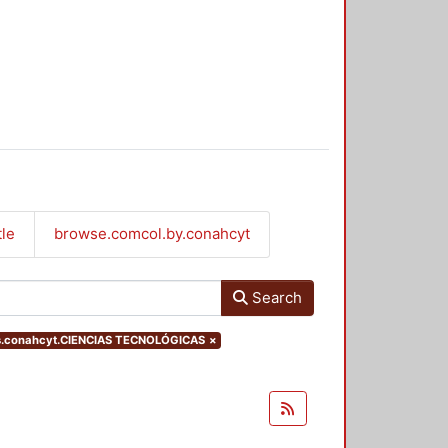
tle
browse.comcol.by.conahcyt
Search
rs.conahcyt.CIENCIAS TECNOLÓGICAS
×