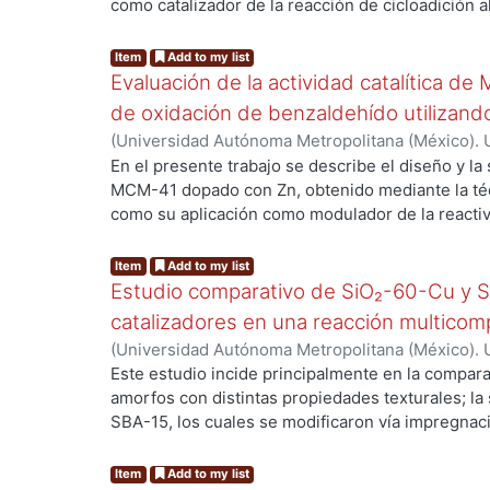
..
como catalizador de la reacción de cicloadición a
(reacción CuAAC) con rendimientos altos, media
H₂O como disolvente y calentamiento por micro
Item
Add to my list
presentan características estructurales interesan
Evaluación de la actividad catalítica d
π, heteroátomos con pares de electrones libres e
de oxidación de benzaldehído utilizan
actuar como agentes quelatantes) que permitirán
(
Universidad Autónoma Metropolitana (México). U
bidentados en compuestos de coordinación con d
Ciencias Básicas e Ingeniería.
,
2018
)
Pimentel Ma
En el presente trabajo se describe el diseño y la
en la modificación del ambiente químico del cent
Diego
;
Lomas Romero, Leticia
;
Lara Corona, Víct
MCM-41 dopado con Zn, obtenido mediante la técn
reactividad. Se puede concluir que esta versión 
como su aplicación como modulador de la reactiv
facilita la síntesis de ligantes multidentados est
..
de benzaldehído a ácido benzoico, empleando o
oxidante. El catalizador mesoporoso MCM-41-Zn
Item
Add to my list
producto de oxidación con una conversión del 9
Estudio comparativo de SiO₂-60-Cu y 
condiciones de reacción moderadas y tiempos de 
catalizadores en una reacción multico
comparación y optimización de las condiciones 
(
Universidad Autónoma Metropolitana (México). U
metodologías: síntesis con calentamiento convenc
Ciencias Básicas e Ingeniería.
,
2018
)
Cortes Gera
Este estudio incide principalmente en la compara
microondas, así como mecanosíntesis.
Beltrán, Deyanira
;
Negrón Silva, Guillermo Enriq
amorfos con distintas propiedades texturales; la 
Martínez, Diego
SBA-15, los cuales se modificaron vía impregnac
..
de cobre II, para obtener dos materiales: SiO₂-6
obtenidos, se evaluaron como catalizadores en u
Item
Add to my list