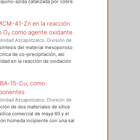
lquino-azida catalizada por cobre
nte el uso de una mezcla EtOH-
ondas. Dichos compuestos
tes (disponibilidad de electrones
e MCM-41-Zn en la reacción
n su estructura, y capacidad de
do O₂ como agente oxidante
 su aplicación como ligantes
nidad Azcapotzalco. División de
iversos metales, lo que derivará
rtínez, Elisa
;
Pérez Martínez,
 síntesis del material mesoporoso
ro metálico y, por ende, en su
or Hugo
;
Gutiérrez Carrillo, Atilano
ica de co¬precipitación, así
actualizada de la reacción CuAAC
idad en la reacción de oxidación
érica y electrónicamente robustos.
xígeno molecular como agente
 promueve la formación del
0% y rendimientos del 100% en
SBA-15-Cu, como
reacción cortos. Se presenta la
mponentes
de reacción empleando diversas
nidad Azcapotzalco. División de
ional, síntesis asistida por
rdo, Marcos Orlando
;
Ángeles
ción de dos materiales de sílice
ue
;
Lomas Romero, Leticia
;
Pérez
sílica comercial de maya 60 y el
ión húmeda incipiente con una sal
0-Cu y SBA-15-Cu. Los sólidos
na reacción de cicloadición de