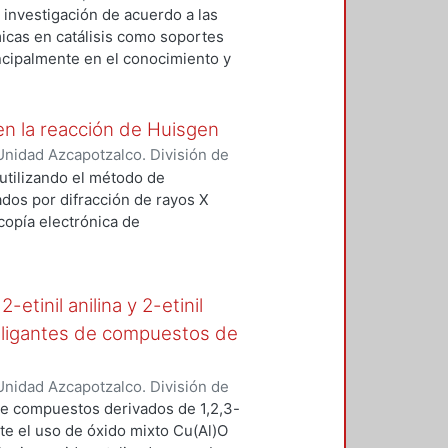
rdo, Marcos Orlando
;
Negrón
 investigación de acuerdo a las
ira
;
González Olvera, Rodrigo
;
icas en catálisis como soportes
incipalmente en el conocimiento y
 MCM-41 modificado con
específica (mayor a 1200 m²/g) del
ilidad del sitio activo. El material
en la reacción de Huisgen
II, se evaluó en una reacción
nidad Azcapotzalco. División de
n 1,3-dipolar de azida y alquino
Moreno, Edgar Josafat
;
Ángeles
 utilizando el método de
zada por Cobre (I) reducida in situ.
ue
;
González Olvera, Rodrigo
;
ados por difracción de rayos X
ticia
copía electrónica de
e rayos X (SEM-EDS). Se obtuvieron
drotalcitas Cu/Al, que probaron
3-triazol.
-etinil anilina y 2-etinil
o ligantes de compuestos de
nidad Azcapotzalco. División de
ález, Sonia
;
Pérez Martínez,
 de compuestos derivados de 1,2,3-
 Atilano
ante el uso de óxido mixto Cu(Al)O