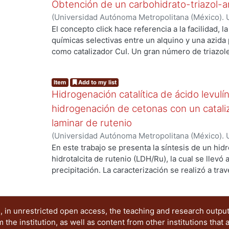
azida-alquino catalizada por cobre (CAACu), como
Obtención de un carbohidrato-triazol-
situ" la reacción adquiere características de mu
(
Universidad Autónoma Metropolitana (México). U
1,2,3 triazol correspondiente.
Ciencias Básicas e Ingeniería.
,
2020
)
Sánchez Or
El concepto click hace referencia a la facilidad, l
Alma
;
Ramírez Domínguez, Elsie
;
Negrón Silva, G
químicas selectivas entre un alquino y una azida
Leticia
como catalizador CuI. Un gran número de triazo
aplicaciones importantes en química de material
..
también han demostrado poseer actividad biológ
Item
Add to my list
aminoácido-triazol han presentado actividad co
Hidrogenación catalítica de ácido levulí
reacciones de condensación 1,4; cuando dichos t
carbohidratos y aminoácidos se incrementa la ena
hidrogenación de cetonas con un catali
En este trabajo, se presenta la síntesis de un nu
laminar de rutenio
alofuranosa y prolina catalizada por CuI, los cua
(
Universidad Autónoma Metropolitana (México). U
compuestos con mucho potencial, debido a los c
Ciencias Básicas e Ingeniería.
,
2020
)
González S
En este trabajo se presenta la síntesis de un hid
en su estructura. Los compuestos obtenidos fu
Blanca Ivonne
;
Lomas Lara, Paola Rocío
;
Lara Cor
hidrotalcita de rutenio (LDH/Ru), la cual se llevó 
..
por espectroscopia de infrarrojo (IR) y resonanc
Leticia
;
Ángeles Beltrán, Deyanira
precipitación. La caracterización se realizó a tra
polvos, espectroscopia de infrarojo y por micros
detector EDS (SEM-EDS). Cabe destacar que la t
resultó altamente eficienciente generando una hi
 in unrestricted open access, the teaching and research outpu
de Ru (13% peso). Además, se estudió su activida
he institution, as well as content from other institutions that 
hidrogenación (HCOOH/Et3N) y de transferencia 