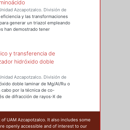
 la azida orgánica se genera "in
aminoácido
lticomponentes, obteniéndose el
nidad Azcapotzalco. División de
daz, Miriam
;
Sánchez Eleuterio,
a eficiencia y las transformaciones
uillermo Enrique
;
Lomas Romero,
 para generar un triazol empleando
les han demostrado tener
es como agentes anticorrosivos,
ica y algunos derivados de
mo organocatalizadores en
nico y transferencia de
riazoles esta n conformados por
ntioselectividad de la reacción.
zador hidróxido doble
evo triazol conformado por
les individualmente son
nidad Azcapotzalco. División de
entros estereogénicos presentes
ebastián, Lucero
;
Vergara Arenas,
róxido doble laminar de Mg/Al/Ru o
eron caracterizados adecuadamente
ona, Víctor Hugo
;
Lomas Romero,
a cabo por la técnica de co-
ia magnética nuclear (RMN).
vés de difracción de rayos-X de
copia electrónica de barrido con
écnica de síntesis empleada
drotalcita con un alto contenido
t of UAM Azcapotzalco. It also includes some
d catalítica en reacciones de
are openly accessible and of interest to our
de hidrógeno (IPA/H2O) del ácido