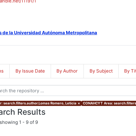
handle.net/11191/1
s de la Universidad Autónoma Metropolitana
ns
By Issue Date
By Author
By Subject
By Ti
r: search.filters.author.Lomas Romero, Leticia
×
CONAHCYT Area: search.filte
arch Results
showing
1 - 9 of 9