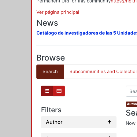
Permanent URI for this community
https://hdl.
Ver página principal
News
Catálogo de investigadores de las 5 Unidade
Browse
Search
Subcommunities and Collectio
Autho
Filters
Se
Author
Now 