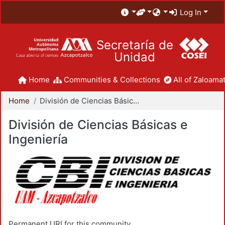
Log In
Secretaría de
Unidad
Home
Communities & Collections
All of Zaloamat
Home
División de Ciencias Básicas e Ingeniería
División de Ciencias Básicas e
Ingeniería
Permanent URI for this community