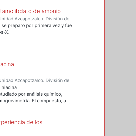
octamolibdato de amonio
nidad Azcapotzalco. División de
y Z.
;
Holguín Quiñones, Saúl
;
 se preparó por primera vez y fue
es Sánchez, Leticia Andrea
os-X.
iacina
nidad Azcapotzalco. División de
y Z.
;
Kirichenko, Olga A.
;
Stash,
 niacina
udiado por análisis químico,
rmogravimetría. El compuesto, a
spacial R3̅) (I); los parámetros de
 120°, V = 11337 (4) Å3, Z = 9. A
nduce a un incremento de la
periencia de los
ria: a = 33.072 (1) Å, c = 24.234(1)