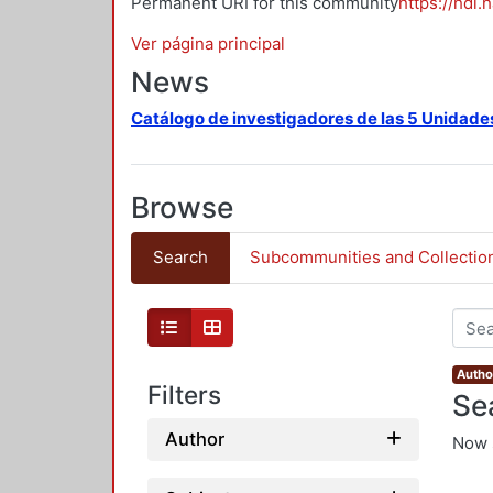
Permanent URI for this community
https://hdl.
Ver página principal
News
Catálogo de investigadores de las 5 Unidade
Browse
Search
Subcommunities and Collectio
Autho
Filters
Se
Author
Now 