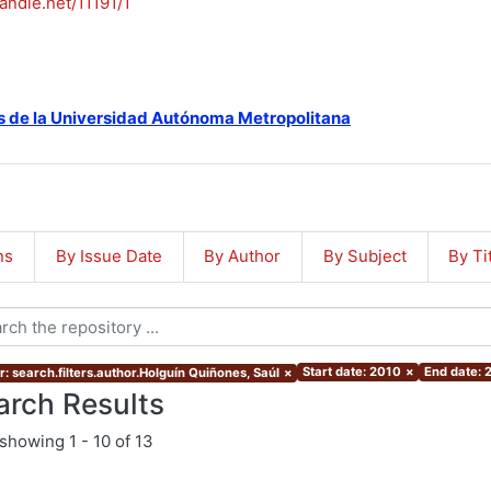
handle.net/11191/1
s de la Universidad Autónoma Metropolitana
ns
By Issue Date
By Author
By Subject
By Ti
Start date: 2010
×
End date: 
r: search.filters.author.Holguín Quiñones, Saúl
×
arch Results
showing
1 - 10 of 13