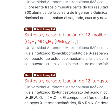
(
Universidad Autónoma Metropolitana (México). U
Ciencias Básicas e Ingeniería.
,
2015
)
Morales Sán
El presente trabajo muestra parte de los resultad
Sánchez, Virginia
;
Holguín Quiñones, Saúl
300 alumnos de la carrera de Ingeniería Química I
Nacional que cursaban el segundo, cuarto y nove
investigación descriptiva de tipo transversal. Se
empíricos. Se utilizó la encuesta para la recole
Item
Add to my list
de los siguientes indicadores: la formación integr
Síntesis y caracterización de 12-molib
práctica de deportes y la formación social mientra
(C₆H₁₁NO)₆H₃ [PMo₁₂O₄₀]
de apoyo para los estudiantes, el seguimiento al
(
Universidad Autónoma Metropolitana (México). U
parte de la institución, carreras actualizadas y ac
Ciencias Básicas e Ingeniería.
,
2016
)
Zaxárovich 
Fue sintetizado 12-molibdofostato de 6-azepan-2
los alumnos y los cambios curriculares, entre otros
Fedorovna
;
Xrustalev, Victor N.
;
Holguín Quiñones
compuesto fue estudiado mediante análisis quími
cabo con el programa SSPS. Finalmente, se dan l
Andrea
;
Naranjo, Felix
compuesto I cristaliza en la estructura monoclíni
parámetros de la celda elemental: (a=24.210, b=1
β=117.56, γ = 90°. ρcalc = 2,479 g/cm³; M=2504.2
Item
Add to my list
Síntesis y caracterización de 12-tungsto
(
Universidad Autónoma Metropolitana (México). U
Ciencias Básicas e Ingeniería.
,
2016
)
Zaxárovich 
Fue sintetizado 12-tungastoborato del ácido nic
Stepnova, Anna Fedorovna
;
Holguín Quiñones, S
₂H₃[BW₁₂O₄₀].2H₂O (I). El compuesto I fue estudia
Andrea
de rayos X, termogravimétrico, IR y RMN. Se det