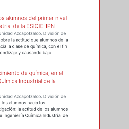
on estructura tipo Keggin y
 de celda elemental: a=12.74,
, V=1324.75 Å³. Densidad
los alumnos del primer nivel
as unitarias Z=2.
strial de la ESIQIE-IPN
nidad Azcapotzalco. División de
chez, Leticia Andrea
;
Morales
sobre la actitud que alumnos de la
cia la clase de química, con el fin
prendizaje y causando bajo
o no experimental–cuantitativo,
do empírico se empleó un
 variables categóricas, con
cimiento de química, en el
, por obligación, entre otras. Los
Química Industrial de la
ón, frecuencias y porcentajes. Los
udes positivas hacia la clase de
nidad Azcapotzalco. División de
do que la actitud de los
chez, Leticia Andrea
;
Morales
e los alumnos hacia los
usa del bajo rendimiento escolar.
igación: la actitud de los alumnos
de Ingeniería Química Industrial de
al–cuantitativo, sistémico
uestionario, con la escala de