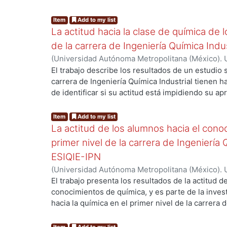
pertenece a heteropolimetalatos de la serie 12 c
cristaliza en elsistema triclínico con parámetros
Item
Add to my list
b=11.99, c=10.74Å, α=67.26, β=109.02, γ= 117.11°
La actitud hacia la clase de química de 
picnométrica ρcalc=7.12 g/cm³. Número de fórmul
de la carrera de Ingeniería Química Indu
(
Universidad Autónoma Metropolitana (México). U
Ciencias Básicas e Ingeniería.
,
2016
)
Morales Sán
El trabajo describe los resultados de un estudio 
Sánchez, Virginia
;
Holguín Quiñones, Saúl
carrera de Ingeniería Química Industrial tienen ha
de identificar si su actitud está impidiendo su a
rendimiento académico. El estudio tiene un diseñ
sistémico, empírico y transversal. Para el méto
Item
Add to my list
cuestionario, con la escala de medición Likert de
La actitud de los alumnos hacia el cono
indicadores como: asisten a clase con agrado o no
primer nivel de la carrera de Ingeniería 
métodos estadísticos fueron: análisis, comparaci
ESIQIE-IPN
resultados arrojaron que los alumnos tienen actit
(
Universidad Autónoma Metropolitana (México). U
química en casi todos los indicadores. Concluyen
Ciencias Básicas e Ingeniería.
,
2016
)
Morales Sán
El trabajo presenta los resultados de la actitud d
estudiantes hacia la clase de química no es la ca
Sánchez, Virginia
;
Holguín Quiñones, Saúl
conocimientos de química, y es parte de la invest
hacia la química en el primer nivel de la carrera 
la ESIQIE IPN. Se empleó un diseño no experiment
empírico y transversal. Método empírico, fue un c