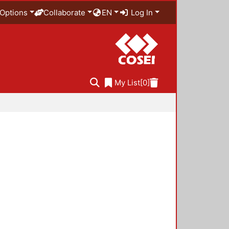
Options
Collaborate
EN
Log In
My List
[0]