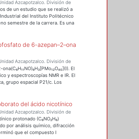
nidad Azcapotzalco. División de
chez, Leticia Andrea
;
Morales
os de un estudio que se realizó a
ndustrial del Instituto Politécnico
no semestre de la carrera. Es una
 hizo uso de métodos teóricos y
cción de información sobre algunos
al del alumno, horarios flexibles,
dofosfato de 6-azepan–2–ona
s cursan la carrera, los servicios
 aprendizaje de los alumnos por
nidad Azcapotzalco. División de
reditadas, la no discriminación a
Káziev, Garry
;
Stepnova, Anna
-ona(C₆H₁₁NO)₆H₃[PMo₁₂O₄₀](I). El
. El análisis estadístico se llevó a
, Saúl
;
Morales Sánchez, Leticia
co y espectroscopías NMR e IR. El
os resultados y las conclusiones.
ca, grupo espacial P21/c. Los
2.330, c = 25.355) Å, α=90,
2; Z=4; V=6710 Å³.
borato del ácido nicotínico
nidad Azcapotzalco. División de
Káziev, Garry
;
Kirichenko, Olga A.
;
otínico protonado (C₆NO₂H₆)
aúl
;
Morales Sánchez, Leticia
do por análisis químico, difracción
erminó que el compuesto I