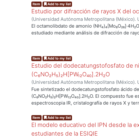
Item
Add to my list
Estudio por difracción de rayos X del 
(
Universidad Autónoma Metropolitana (México). U
Ciencias Básicas e Ingeniería.
,
2015
)
Kaziev, Garr
El octamolibdato de amonio (NH₄)₄[Mo₈O₂₆]·4H₂O
Stepnova, Anna F.
;
Oreshkina, Anastasia V.
;
Moral
estudiado mediante análisis de difracción de ray
Item
Add to my list
Estudio del dodecatungstofosfato de n
(C₆NO₂H₅)₂H[PW₁₂O₄₀].2H₂O
(
Universidad Autónoma Metropolitana (México). U
Ciencias Básicas e Ingeniería.
,
2015
)
Kaziev, Garr
Fue sintetizado el dodecatungstofosfato ácido de
Adam I.
;
Holguín Quiñones, Saúl
;
Chen, Yu S.
(C₆NO₂H₅)₂H[PW₁₂O₄₀].2H₂O. El compuesto fue est
espectroscopia IR, cristalografía de rayos X y te
290 K, cristaliza en el sistema hexagonal (grupo e
celda unitaria: a = 33.015 (6), c= 12.010 (2) Å, γ =
Item
Add to my list
100 K, se observó una transición de fase que co
El modelo educativo del IPN desde la ex
simetría a R3̅m (II); los parámetros de celda unita
estudiantes de la ESIQIE
Å, γ = 120°, V = 22955 (2) Å³, Z = 18.