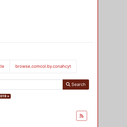
tle
browse.comcol.by.conahcyt
Search
2019
×