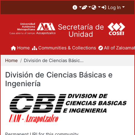
Log In
Secretaría de
Unidad
Home
Communities & Collections
All of Zaloamat
Home
División de Ciencias Básicas e Ingeniería
División de Ciencias Básicas e
Ingeniería
Permanent URI for this community