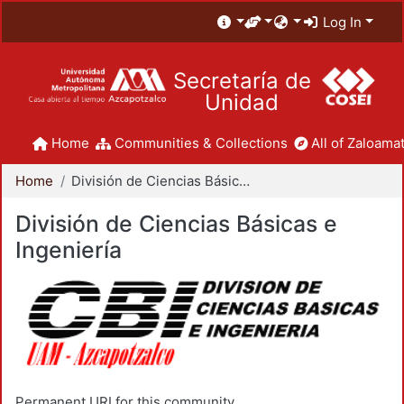
Log In
Secretaría de
Unidad
Home
Communities & Collections
All of Zaloamat
Home
División de Ciencias Básicas e Ingeniería
División de Ciencias Básicas e
Ingeniería
Permanent URI for this community