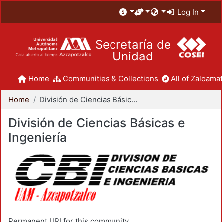
Log In
Secretaría de
Unidad
Home
Communities & Collections
All of Zaloamat
Home
División de Ciencias Básicas e Ingeniería
División de Ciencias Básicas e
Ingeniería
Permanent URI for this community